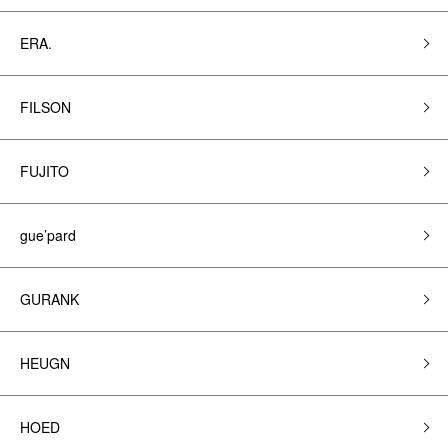
ERA.
FILSON
FUJITO
gue’pard
GURANK
HEUGN
HOED