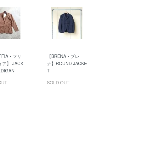
TFIA・フリ
【BRENA・ブレ
ア】 JACK
ナ】ROUND JACKE
RDIGAN
T
OUT
SOLD OUT