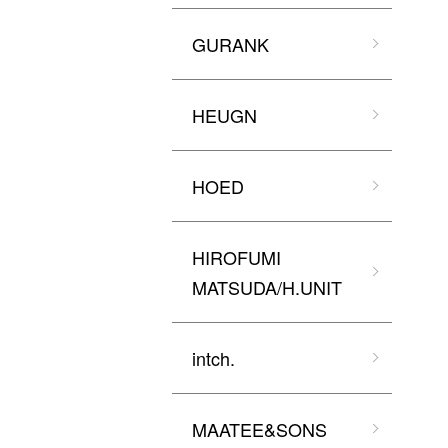
GURANK
HEUGN
HOED
HIROFUMI
MATSUDA/H.UNIT
intch.
MAATEE&SONS