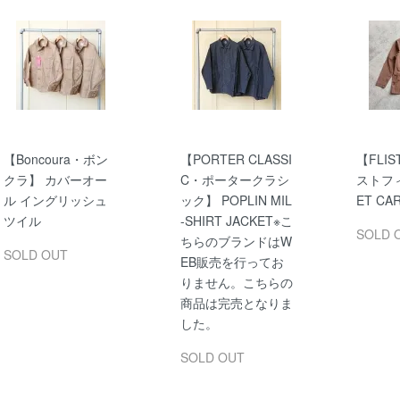
【Boncoura・ボン
【PORTER CLASSI
【FLIS
クラ】 カバーオー
C・ポータークラシ
ストフィ
ル イングリッシュ
ック】 POPLIN MIL
ET CA
ツイル
-SHIRT JACKET※こ
SOLD 
ちらのブランドはW
SOLD OUT
EB販売を行ってお
りません。こちらの
商品は完売となりま
した。
SOLD OUT