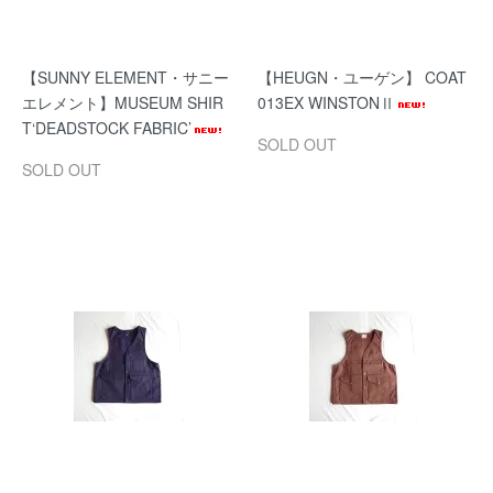
【SUNNY ELEMENT・サニー
【HEUGN・ユーゲン】 COAT
エレメント】MUSEUM SHIR
013EX WINSTONⅡ
T‘DEADSTOCK FABRIC’
SOLD OUT
SOLD OUT