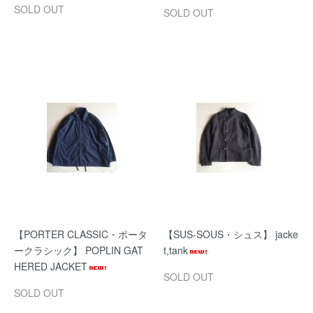
SOLD OUT
SOLD OUT
【PORTER CLASSIC・ポータ
【SUS-SOUS・シュス】 jacke
ークラシック】 POPLIN GAT
t,tank
HERED JACKET
SOLD OUT
SOLD OUT