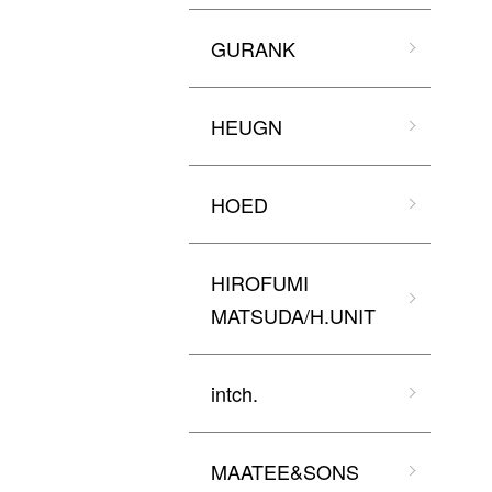
GURANK
HEUGN
HOED
HIROFUMI
MATSUDA/H.UNIT
intch.
MAATEE&SONS