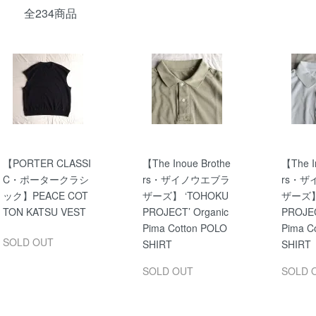
全234商品
【PORTER CLASSI
【The Inoue Brothe
【The I
C・ポータークラシ
rs・ザイノウエブラ
rs・
ック】PEACE COT
ザーズ】 ‘TOHOKU
ザーズ】
TON KATSU VEST
PROJECT’ Organic
PROJEC
Pima Cotton POLO
Pima C
SOLD OUT
SHIRT
SHIRT
SOLD OUT
SOLD 