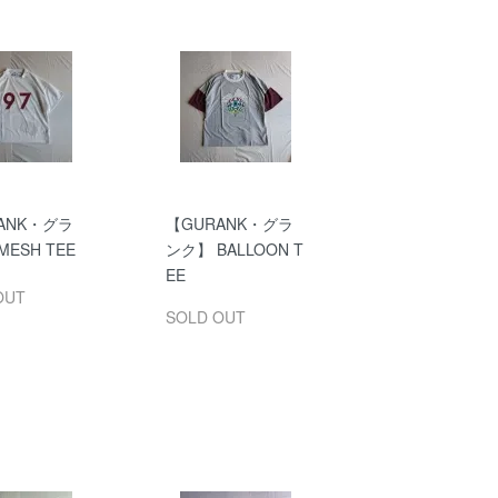
ANK・グラ
【GURANK・グラ
ESH TEE
ンク】 BALLOON T
EE
OUT
SOLD OUT