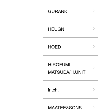
GURANK
HEUGN
HOED
HIROFUMI
MATSUDA/H.UNIT
intch.
MAATEE&SONS