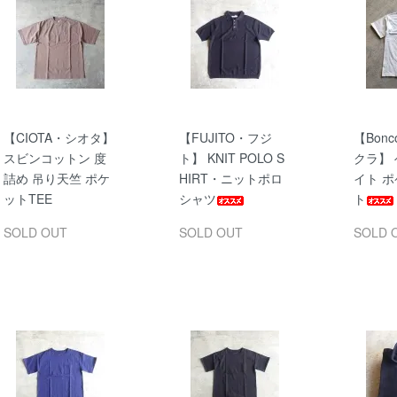
【CIOTA・シオタ】
【FUJITO・フジ
【Bonc
スビンコットン 度
ト】 KNIT POLO S
クラ】
詰め 吊り天竺 ポケ
HIRT・ニットポロ
イト ポ
ットTEE
シャツ
ト
SOLD OUT
SOLD OUT
SOLD 