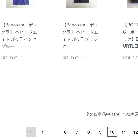
【Boncoura・ボン
【Boncoura・ボン
【PORT
クラ】 ヘビーウエ
クラ】 ヘビーウエ
C・ポ
イト ポケT インク
イト ポケT ブラッ
ック】BL
ブルー
ク
URTLE
SOLD OUT
SOLD OUT
SOLD 
全
235
商品中
109 - 120
表
...
1
6
7
8
9
10
11
12