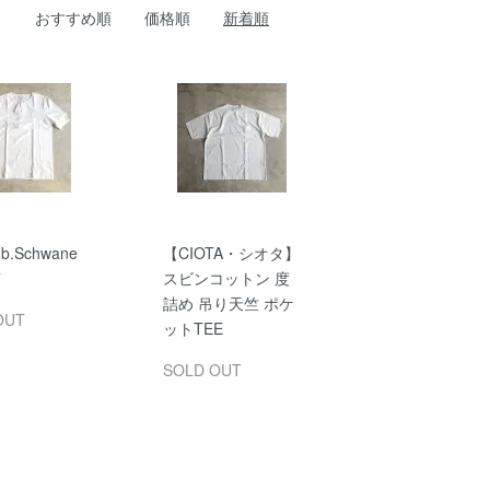
おすすめ順
価格順
新着順
b.Schwane
【CIOTA・シオタ】
7
スビンコットン 度
詰め 吊り天竺 ポケ
OUT
ットTEE
SOLD OUT