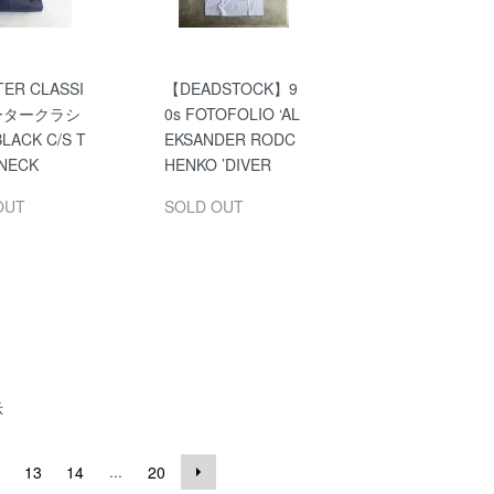
ER CLASSI
【DEADSTOCK】9
ータークラシ
0s FOTOFOLIO ‘AL
ACK C/S T
EKSANDER RODC
NECK
HENKO ’DIVER
OUT
SOLD OUT
示
...
13
14
20