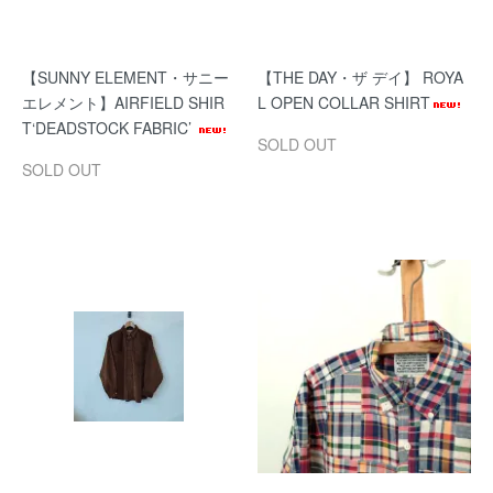
【SUNNY ELEMENT・サニー
【THE DAY・ザ デイ】 ROYA
エレメント】AIRFIELD SHIR
L OPEN COLLAR SHIRT
T‘DEADSTOCK FABRIC’
SOLD OUT
SOLD OUT