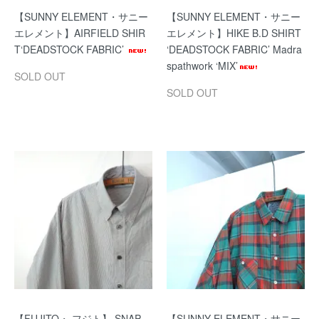
【SUNNY ELEMENT・サニー
【SUNNY ELEMENT・サニー
エレメント】AIRFIELD SHIR
エレメント】HIKE B.D SHIRT
T‘DEADSTOCK FABRIC’
‘DEADSTOCK FABRIC’ Madra
spathwork ‘MIX’
SOLD OUT
SOLD OUT
【FUJITO・ フジト】 SNAP
【SUNNY ELEMENT・サニー