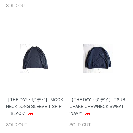
SOLD OUT
【THE DAY・ザ デイ】 MOCK
【THE DAY・ザ デイ】 TSURI
NECK LONG SLEEVE T-SHIR
URAKE CREWNECK SWEAT
T ‘BLACK’
‘NAVY’
SOLD OUT
SOLD OUT