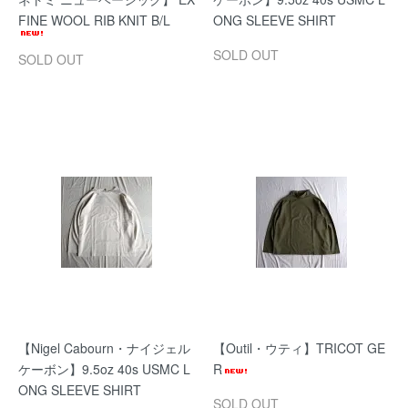
FINE WOOL RIB KNIT B/L
ONG SLEEVE SHIRT
SOLD OUT
SOLD OUT
【Nigel Cabourn・ナイジェル
【Outil・ウティ】TRICOT GE
ケーボン】9.5oz 40s USMC L
R
ONG SLEEVE SHIRT
SOLD OUT