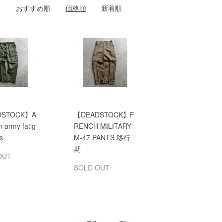
おすすめ順
価格順
新着順
DSTOCK】A
【DEADSTOCK】F
n army fatig
RENCH MILITARY
s
M-47 PANTS 移行
期
OUT
SOLD OUT