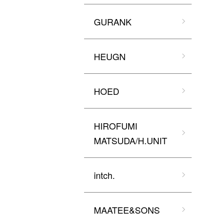
GURANK
HEUGN
HOED
HIROFUMI
MATSUDA/H.UNIT
intch.
MAATEE&SONS