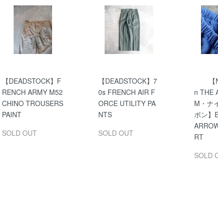
【DEADSTOCK】F
【DEADSTOCK】7
【N
RENCH ARMY M52
0s FRENCH AIR F
n THE
CHINO TROUSERS
ORCE UTILITY PA
M・ナ
PAINT
NTS
ボン】E
ARROW
SOLD OUT
SOLD OUT
RT
SOLD 