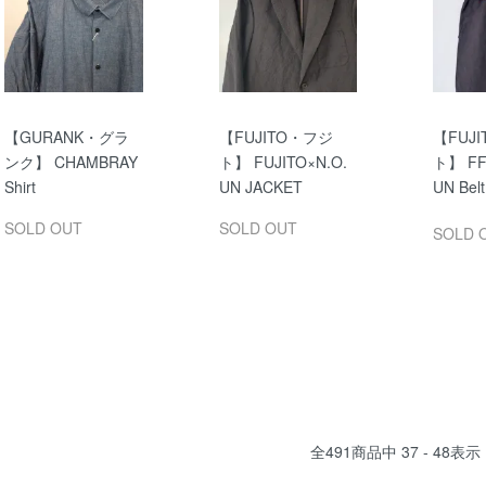
【GURANK・グラ
【FUJITO・フジ
【FUJ
ンク】 CHAMBRAY
ト】 FUJITO×N.O.
ト】 FF
Shirt
UN JACKET
UN Belt
SOLD OUT
SOLD OUT
SOLD 
全
491
商品中
37 - 48
表示