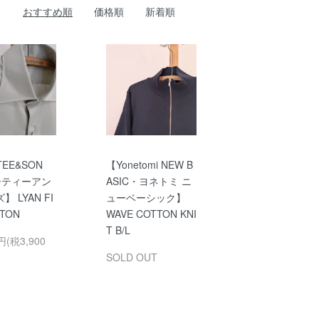
おすすめ順
価格順
新着順
TEE&SON
【Yonetomi NEW B
ーティーアン
ASIC・ヨネトミ ニ
 LYAN FI
ューベーシック】
TON
WAVE COTTON KNI
T B/L
円(税3,900
SOLD OUT