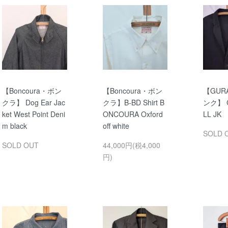
【Boncoura・ボン
【Boncoura・ボン
【GUR
クラ】 Dog Ear Jac
クラ】B-BD Shirt B
ンク】 C
ket West Point Deni
ONCOURA Oxford
LL JK
m black
off white
SOLD 
SOLD OUT
44,000円(税4,000
円)