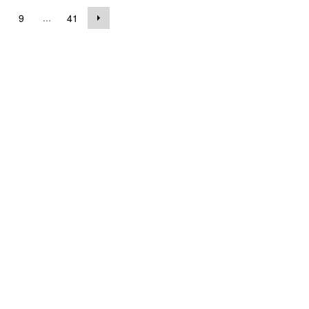
...
9
41