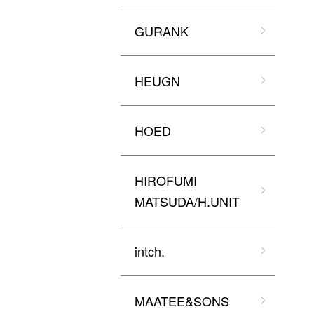
GURANK
HEUGN
HOED
HIROFUMI
MATSUDA/H.UNIT
intch.
MAATEE&SONS