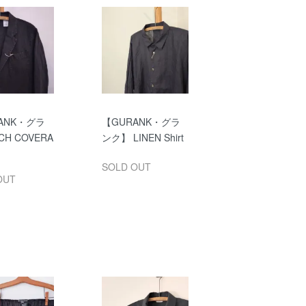
ANK・グラ
【GURANK・グラ
H COVERA
ンク】 LINEN Shirt
SOLD OUT
OUT