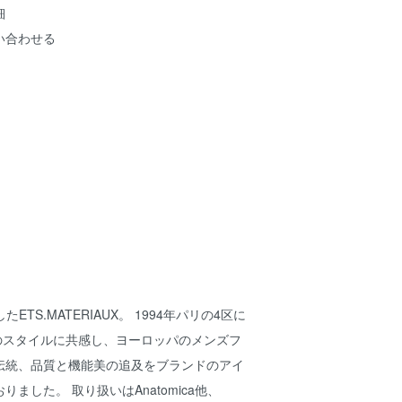
細
い合わせる
たETS.MATERIAUX。 1994年パリの4区に
icaのスタイルに共感し、ヨーロッパのメンズフ
伝統、品質と機能美の追及をブランドのアイ
ました。 取り扱いはAnatomica他、