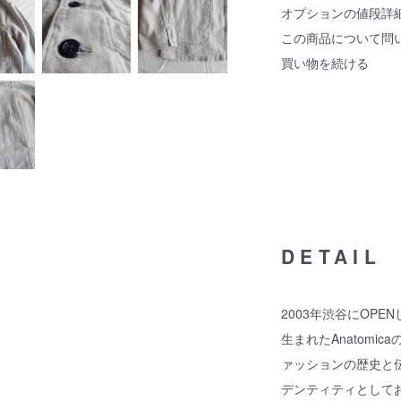
オプションの値段詳
この商品について問
買い物を続ける
DETAIL
2003年渋谷にOPENし
生まれたAnatom
ァッションの歴史と
デンティティとしており