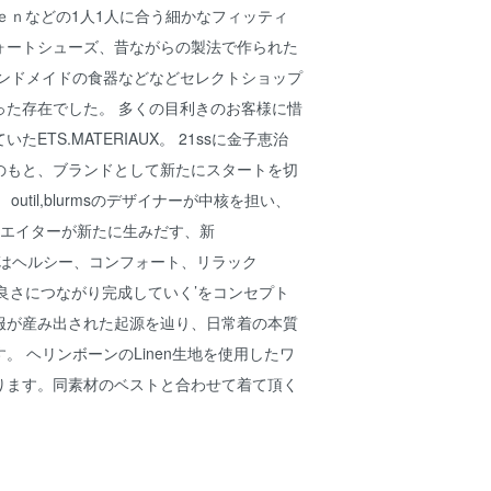
やＡｌｄｅｎなどの1人1人に合う細かなフィッティ
ォートシューズ、昔ながらの製法で作られた
latteのハンドメイドの食器などなどセレクトショップ
った存在でした。 多くの目利きのお客様に惜
ETS.MATERIAUX。 21ssに金子恵治
のもと、ブランドとして新たにスタートを切
util,blurmsのデザイナーが中核を担い、
リエイターが新たに生みだす、新
IAUX’はヘルシー、コンフォート、リラック
良さにつながり完成していく’をコンセプト
服が産み出された起源を辿り、日常着の本質
。 ヘリンボーンのLinen生地を使用したワ
ります。同素材のベストと合わせて着て頂く