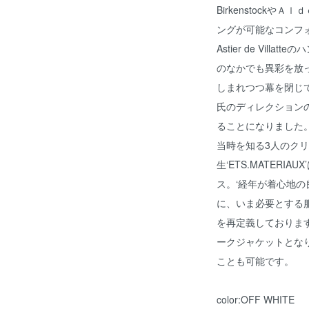
Birkenstock
ングが可能なコンフ
Astier de Vil
のなかでも異彩を放
しまれつつ幕を閉じていた
氏のディレクション
ることになりました。 o
当時を知る3人のク
生‘ETS.MATER
ス。‘経年が着心地の
に、いま必要とする
を再定義しております
ークジャケットとな
ことも可能です。
color:OFF WHITE