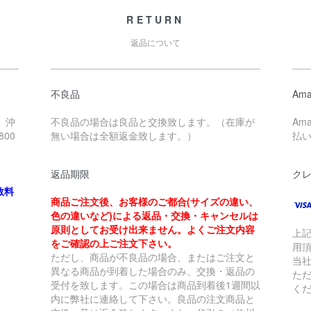
RETURN
返品について
不良品
Ama
、沖
不良品の場合は良品と交換致します。（在庫が
Am
00
無い場合は全額返金致します。）
払
返品期限
ク
数料
商品ご注文後、お客様のご都合(サイズの違い、
色の違いなど)による返品・交換・キャンセルは
原則としてお受け出来ません。よくご注文内容
上
をご確認の上ご注文下さい。
用
ただし、商品が不良品の場合、またはご注文と
当
異なる商品が到着した場合のみ、交換・返品の
た
受付を致します。この場合は商品到着後1週間以
く
内に弊社に連絡して下さい。良品の注文商品と