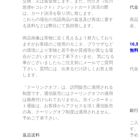
交換、又は返金致します。また、代引き（佐川
急便e-コレクト）クレジットカード決済の際
代金
は、カード決済を取り消し致します。
これらの場合の当該商品の返送及び再送に要す
商
る送料などは弊社にて負担致します。
金
商品画像は実物に近く見えるよう努力しており
ますがお客様のご使用のモニタ、ブラウザなど
16
の環境により実物と若干色や質感等が異なる場
無
合がございますがご了承下さいませ。 気になる
事がございましたらご注文前にメールでご質問
下さい。質問には、出来るだけ詳しくお答え致
代
します。
￥
「クーリングオフ」は、訪問販売に適用される
制度です。通信販売にはクーリングオフの適用
￥
は義務付けられておりません。当インターネッ
ト通販は、お客様からアクセスを頂く通信販売
銀
の為、クーリングオフ制度は適用されません。
予めご了承下さい。
ご
す
返品送料
予