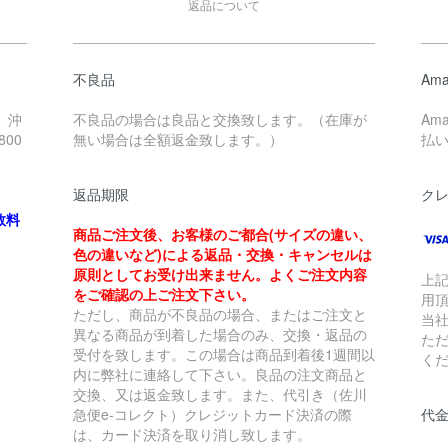
返品について
不良品
Ama
、沖
不良品の場合は良品と交換致します。（在庫が
Am
00
無い場合は全額返金致します。）
払
返品期限
ク
数料
商品ご注文後、お客様のご都合(サイズの違い、
色の違いなど)による返品・交換・キャンセルは
原則としてお受け出来ません。よくご注文内容
上
をご確認の上ご注文下さい。
用
ただし、商品が不良品の場合、またはご注文と
当
異なる商品が到着した場合のみ、交換・返品の
た
受付を致します。この場合は商品到着後1週間以
く
内に弊社に連絡して下さい。良品の注文商品と
交換、又は返金致します。また、代引き（佐川
急便e-コレクト）クレジットカード決済の際
代金
は、カード決済を取り消し致します。