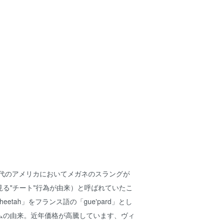
時代のアメリカにおいてメガネのスラングが
る"チート"行為が由来）と呼ばれていたこ
etah」をフランス語の「gue'pard」とし
ムの由来。近年価格が高騰しています、ヴィ