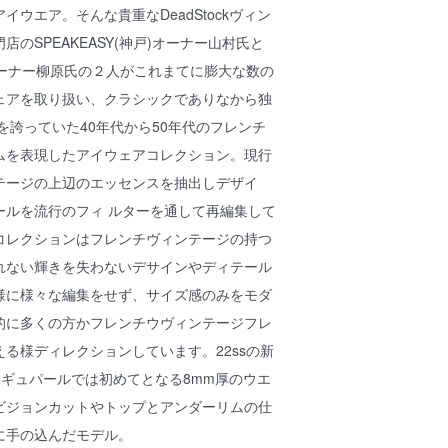
イウエア。そんな貴重なDeadStockヴィン
のSPEAKEASY(神戸)オーナー山村氏と
(札幌)オーナー柳原氏の２人がこれまてに膨大な数の
ェアを取り扱い、クラシックでありなから独
を誇っていた40年代から50年代のフレンチ
ムを表現したアイウェアコレクション。現行
テージの上辺のエッセンスを抽出しデザイ
ールを流行のフィ ルターを通して再編集して
rdのコレクションはフレンチヴィンテージの持つ
れない輝きを失わないデサインやディテール
様に様々な編集をせず、サイズ感のみをモダ
的に多くの方かフレンチウヴィンテージフレ
る様ディレクションしています。22ssの新
す。ギュパールでは初めてとなる8mm厚のウエ
ビジョンカットやトップとアンダーリムの仕
に手の込んだモデル。