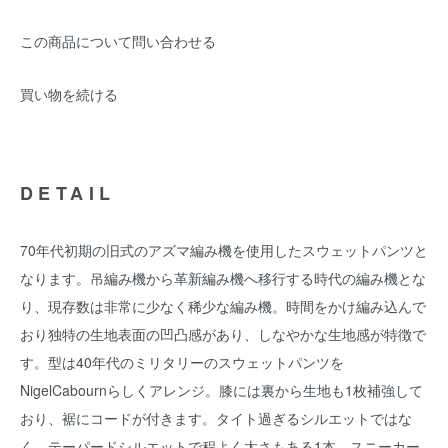
この商品について問い合わせる
買い物を続ける
DETAIL
70年代初期の旧式のアズマ編み機を使用したスウェットパンツと
なります。吊編み機から革新編み機へ移行する時代の編み機とな
り、現存数は非常に少なく稀少な編み機。時間をかけ編み込んで
おり独特の生地表面の凹凸感があり、しなやかな生地感が特徴で
す。型は40年代のミリタリーのスウェットパンツを
NigelCabournらしくアレンジ。膝には裏から生地も1枚補強して
おり、裾にコードが付きます。タイト過ぎるシルエットではな
く、テーパードシルエットで程よく太さもある1本。スニーカー