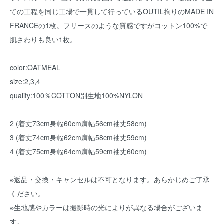
ての工程を同じ工場で一貫して行っているOUTIL拘りのMADE IN
FRANCEの1枚。フリースのような質感ですがコットン100%で
肌さわりも良い1枚。
color:OATMEAL
size:2,3,4
quality:100％COTTON別生地100%NYLON
2 (着丈73cm身幅60cm肩幅56cm袖丈58cm)
3 (着丈74cm身幅62cm肩幅58cm袖丈59cm)
4 (着丈75cm身幅64cm肩幅59cm袖丈60cm)
※返品・交換・キャンセルは不可となります。あらかじめご了承
ください。
※生地感やカラーは撮影時の光によりが異なる場合がございま
す。