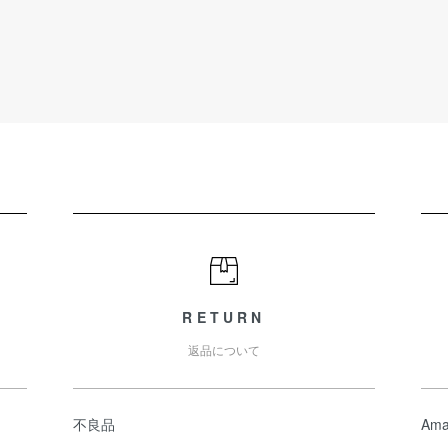
RETURN
返品について
不良品
Ama