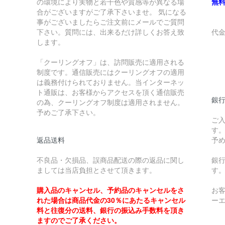
の環境により実物と若干色や質感等が異なる場
無
合がございますがご了承下さいませ。 気になる
事がございましたらご注文前にメールでご質問
下さい。質問には、出来るだけ詳しくお答え致
代
します。
￥
「クーリングオフ」は、訪問販売に適用される
制度です。通信販売にはクーリングオフの適用
￥
は義務付けられておりません。当インターネッ
ト通販は、お客様からアクセスを頂く通信販売
銀
の為、クーリングオフ制度は適用されません。
予めご了承下さい。
ご
す
返品送料
予
不良品・欠損品、誤商品配送の際の返品に関し
銀
ましては当店負担とさせて頂きます。
す
購入品のキャンセル、予約品のキャンセルをさ
お
れた場合は商品代金の30％にあたるキャンセル
ー
料と往復分の送料、銀行の振込み手数料を頂き
ますのでご了承ください。