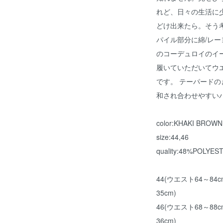
れど、日々の生活に
どけ出来たら。そう
パイル部分に綿/レ
のコーデュロイのイ
履いていただいてウ
です。 テーパード
和され合わせやすい
color:KHAKI BROWN
size:44,46
quality:48%POLY
44(ウエスト64～84
35cm)
46(ウエスト68～88
36cm)