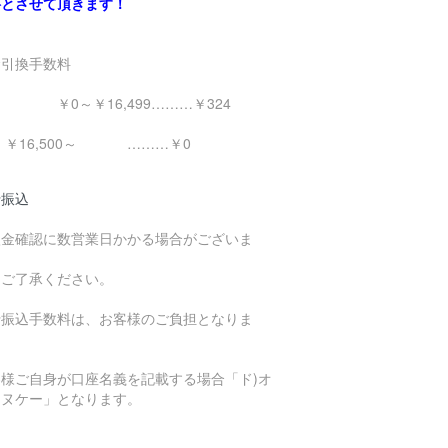
料とさせて頂きます！
金引換手数料
0～￥16,499………￥324
16,500～ ………￥0
行振込
入金確認に数営業日かかる場合がございま
。
めご了承ください。
行振込手数料は、お客様のご負担となりま
。
客様ご自身が口座名義を記載する場合「ド)オ
エヌケー」となります。