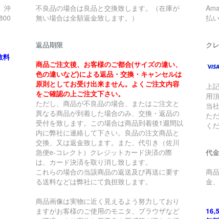
、沖
不良品の場合は良品と交換致します。（在庫が
Am
00
無い場合は全額返金致します。）
払
返品期限
ク
数料
商品ご注文後、お客様のご都合(サイズの違い、
色の違いなど)による返品・交換・キャンセルは
原則としてお受け出来ません。よくご注文内容
上
をご確認の上ご注文下さい。
用
ただし、商品が不良品の場合、またはご注文と
当
異なる商品が到着した場合のみ、交換・返品の
た
受付を致します。この場合は商品到着後1週間以
く
内に弊社に連絡して下さい。良品の注文商品と
交換、又は返金致します。また、代引き（佐川
急便e-コレクト）クレジットカード決済の際
代金
は、カード決済を取り消し致します。
これらの場合の当該商品の返送及び再送に要す
商
る送料などは弊社にて負担致します。
金
商品画像は実物に近く見えるよう努力しており
ますがお客様のご使用のモニタ、ブラウザなど
16