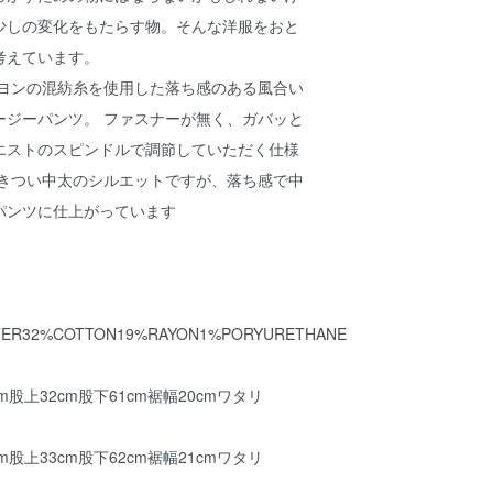
少しの変化をもたらす物。そんな洋服をおと
考えています。
ーヨンの混紡糸を使用した落ち感のある風合い
ージーパンツ。 ファスナーが無く、ガバッと
エストのスピンドルで調節していただく仕様
のきつい中太のシルエットですが、落ち感で中
パンツに仕上がっています
ESTER32%COTTON19%RAYON1%PORYURETHANE
cm股上32cm股下61cm裾幅20cmワタリ
cm股上33cm股下62cm裾幅21cmワタリ