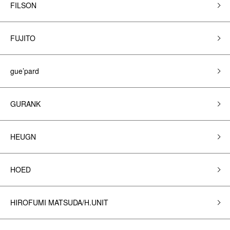
FILSON
FUJITO
gue’pard
GURANK
HEUGN
HOED
HIROFUMI MATSUDA/H.UNIT