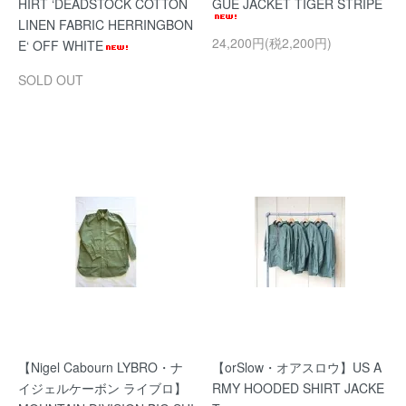
HIRT ‘DEADSTOCK COTTON
GUE JACKET TIGER STRIPE
LINEN FABRIC HERRINGBON
24,200円(税2,200円)
E‘ OFF WHITE
SOLD OUT
【Nigel Cabourn LYBRO・ナ
【orSlow・オアスロウ】US A
イジェルケーボン ライブロ】
RMY HOODED SHIRT JACKE