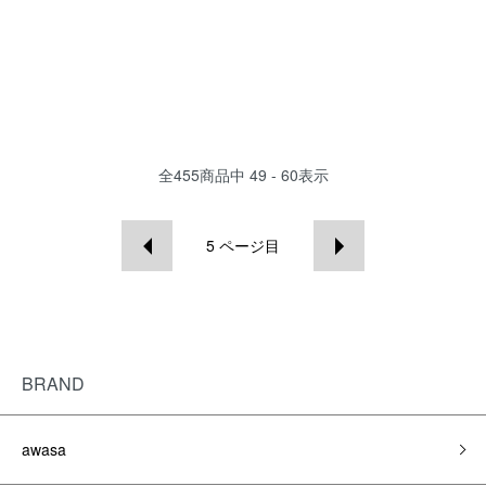
全
455
商品中
49 - 60
表示
5
ページ目
BRAND
awasa