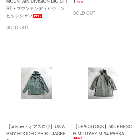
MOUNTAIN DIVISION BIG SHI
T
RT・マウンテンディビジョン
SOLD OUT
ビッグシャツ
SOLD OUT
【orSlow・オアスロウ】US A
【DEADSTOCK】50s FRENC
RMY HOODED SHIRT JACKE
H MILITARY M-64 PARKA