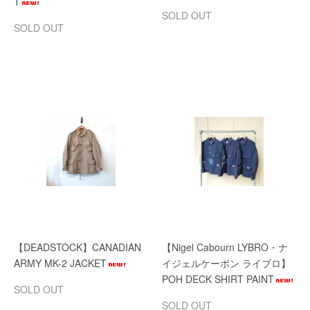
T
SOLD OUT
SOLD OUT
【DEADSTOCK】CANADIAN
【Nigel Cabourn LYBRO・ナ
ARMY MK-2 JACKET
イジェルケーボン ライブロ】
POH DECK SHIRT PAINT
SOLD OUT
SOLD OUT