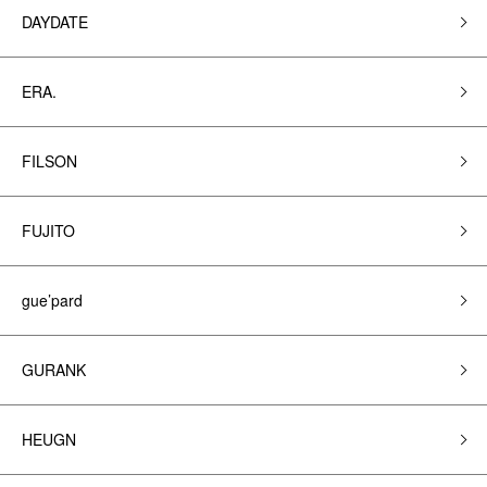
DAYDATE
ERA.
FILSON
FUJITO
gue’pard
GURANK
HEUGN