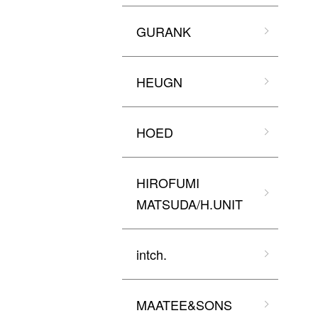
GURANK
HEUGN
HOED
HIROFUMI
MATSUDA/H.UNIT
intch.
MAATEE&SONS